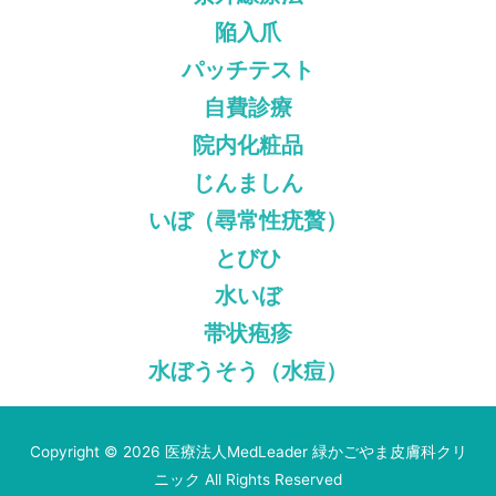
陥入爪
パッチテスト
自費診療
院内化粧品
じんましん
いぼ（尋常性疣贅）
とびひ
水いぼ
帯状疱疹
水ぼうそう（水痘）
Copyright © 2026 医療法人MedLeader
緑かごやま皮膚科クリ
ニック
All Rights Reserved