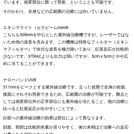
ています。病変部位に限って照射、ということも可能です。
そのかわり、全身などの広範囲の治療には向いていません。
エキシマライト（セラビームmini®
こちらも308nmを中心とした紫外線治療機ですが、レーザーではな
いため他の波長を含みます。この機種は特殊なフィルター（エキシ
マフィルター）で余分な波長を極力除いてあり、紅斑反応が比較的
少ないです。XTRACよりも出力は弱いですが、5cm x 5cmとやや広
めに当てることができます。
ナローバンドUVB
311nmをピークとする紫外線治療です。立った状態で全身の前面、
後面にそれぞれ照射できるため、広範囲の治療が可能です。難点と
しては病変部位外の正常部位にも紫外線が当たること、他の治療に
比べると紅斑反応が出やすいことです。
白斑への紫外線治療の効果は部位によって異なります。
顔面、頸部は比較的色素が戻りやすく、体の末梢ほど治療への反応