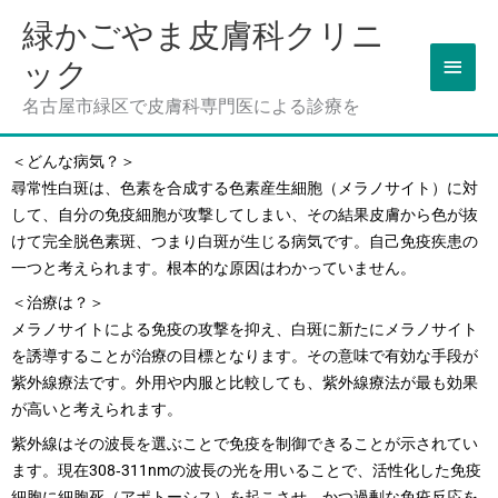
内
緑かごやま皮膚科クリニ
メ
容
ック
を
イ
ス
名古屋市緑区で皮膚科専門医による診療を
ン
キ
ッ
メ
＜どんな病気？＞
プ
尋常性白斑は、色素を合成する色素産生細胞（メラノサイト）に対
ニ
して、自分の免疫細胞が攻撃してしまい、その結果皮膚から色が抜
ュ
けて完全脱色素斑、つまり白斑が生じる病気です。自己免疫疾患の
一つと考えられます。根本的な原因はわかっていません。
ー
＜治療は？＞
メラノサイトによる免疫の攻撃を抑え、白斑に新たにメラノサイト
を誘導することが治療の目標となります。その意味で有効な手段が
紫外線療法です。外用や内服と比較しても、紫外線療法が最も効果
が高いと考えられます。
紫外線はその波長を選ぶことで免疫を制御できることが示されてい
ます。現在308‐311nmの波長の光を用いることで、活性化した免疫
細胞に細胞死（アポトーシス）を起こさせ、かつ過剰な免疫反応を